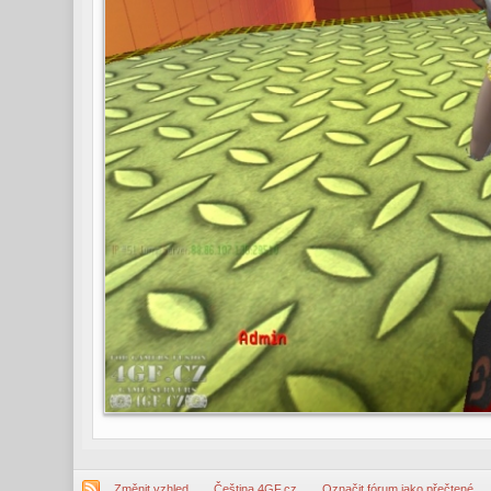
Změnit vzhled
Čeština 4GF.cz
Označit fórum jako přečtené