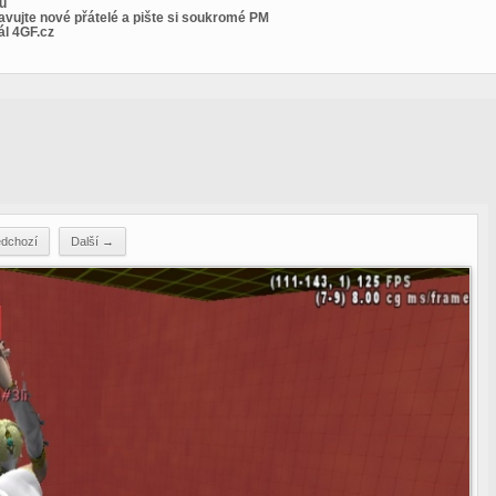
tu
pravujte nové přátelé a pište si soukromé PM
ál 4GF.cz
dchozí
Další →