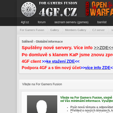
4gf.cz
forum
seznam serveru (games)
banlist
For Gamers Fusion
Gallery
Members Gallery
CJ server
s
Sdělení! - Globální informace
Spuštěny nové servery. Více info
>>ZDE<
Po domluvě s klanem KaP jsme znovu zpr
4GF client
>>
ke stažení ZDE
<<
Podpora 4GF a s tím nový účet
>>
více info ZDE
<
Vítejte na For Gamers Fusion
Vítejte na For Gamers Fusion, stejně
od Vás minimální informace. Využijt
Psát nová témata a odpovídat
Přehled o nových tématech, k