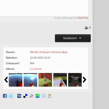
Guest Message by
DevFuse
0
Nastavení
Owner:
Nitro0o
(
Zobrazit všechna alba
)
Nahráno:
10.08.2020 10:22
Zobrazení:
864
Album
CJ server