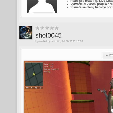
Psaní si s přáteli na Live Cha
Vytvořte si vlastní profil a s
Stanete se členy herního port
shot0045
Uploaded by
Nitro0o
, 10.08.2020 10:22
← Pře