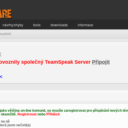
návrhy/chyby
tools
downloads
informace
hot0045
<
ovoznily společný TeamSpeak Server
Připojit
<
 jako většina on-line komunit, se musíte zaregistrovat pro přispívání nových tém
e okamžitě
,
Registrovat
nebo
Přihlásit
.
 na ně
terá jsem nečetl(a)