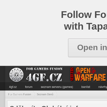
Follow Fo
with Tapa
Open i
4gf.cz
forum
seznam serveru (games)
banlist
návrhy
informace
For Gamers Fusion
Seznam členů