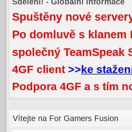
Sdělení! - Globální informace
Spuštěny nové servery
Po domluvě s klanem 
společný TeamSpeak 
4GF client
>>
ke stažen
Podpora 4GF a s tím n
Vítejte na For Gamers Fusion