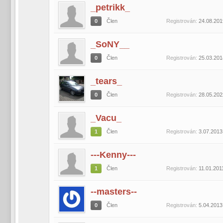
_petrikk_
0
Člen
Registrován:
24.08.201
_SoNY__
0
Člen
Registrován:
25.03.201
_tears_
0
Člen
Registrován:
28.05.202
_Vacu_
1
Člen
Registrován:
3.07.2013
---Kenny---
1
Člen
Registrován:
11.01.201
--masters--
0
Člen
Registrován:
5.04.2013