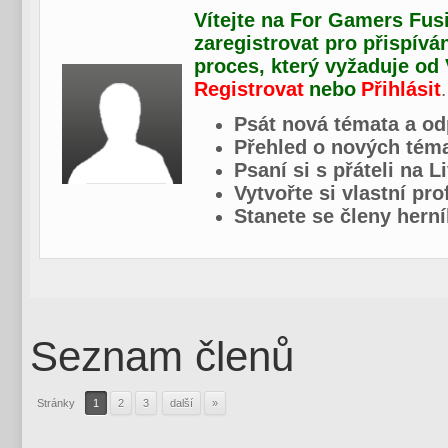
Vítejte na For Gamers Fusi
zaregistrovat pro přispívá
proces, který vyžaduje od
Registrovat
nebo
Přihlásit
.
Psát nová témata a od
Přehled o nových téma
Psaní si s přáteli na L
Vytvořte si vlastní pr
Stanete se členy herní
Seznam členů
Stránky
1
2
3
další
»