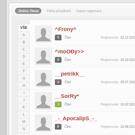
Jméno člena
Počet příspěvků
Datum registrace
VŠE
^Frony^
A
0
Člen
Registrován:
22.12.201
B
C
^moOĐy>>
D
0
Člen
Registrován:
18.10.201
E
F
__petrikk__
G
0
Člen
Registrován:
29.07.202
H
I
__SorRy*
J
3
Člen
Registrován:
19.02.201
K
L
_-_ApocalipS_-_
M
0
Člen
Registrován:
10.08.201
N