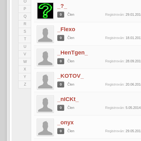
O
_?_
P
0
Člen
Registrován:
29.01.201
Q
R
_Flexo
S
0
Člen
Registrován:
18.01.201
T
U
_HenTgen_
V
0
Člen
Registrován:
28.09.201
W
X
_KOTOV_
Y
Z
0
Člen
Registrován:
20.06.201
_nICKt_
0
Člen
Registrován:
5.05.2014
_onyx
0
Člen
Registrován:
29.05.201