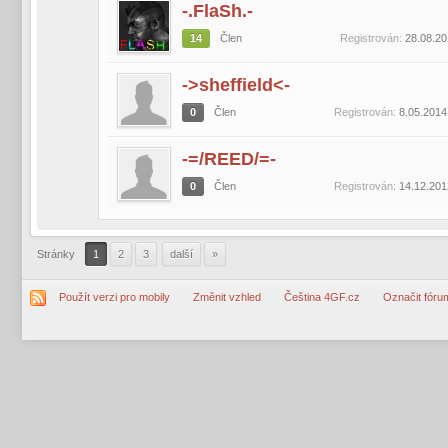
-.FlaSh.-
14
Člen
Registrován:
28.08.20
->sheffield<-
0
Člen
Registrován:
8.05.2014
-=/REED/=-
0
Člen
Registrován:
14.12.201
Stránky
1
2
3
další
»
Použít verzi pro mobily
Změnit vzhled
Čeština 4GF.cz
Označit fóru