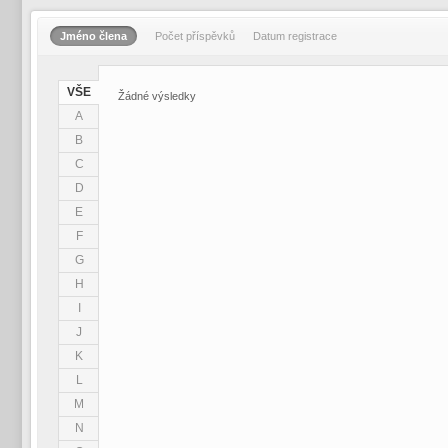
Jméno člena
Počet příspěvků
Datum registrace
VŠE
Žádné výsledky
A
B
C
D
E
F
G
H
I
J
K
L
M
N