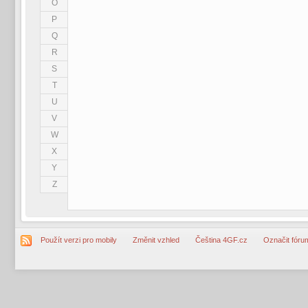
O
P
Q
R
S
T
U
V
W
X
Y
Z
Použít verzi pro mobily
Změnit vzhled
Čeština 4GF.cz
Označit fóru