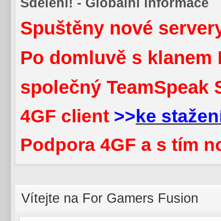
Sdělení! - Globální informace
Spuštěny nové servery
Po domluvě s klanem 
společný TeamSpeak 
4GF client
>>
ke stažen
Podpora 4GF a s tím n
Vítejte na For Gamers Fusion