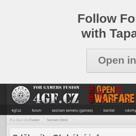
Follow Fo
with Tapa
Open i
4gf.cz
forum
seznam serveru (games)
banlist
návrhy
informace
For Gamers Fusion
Seznam členů