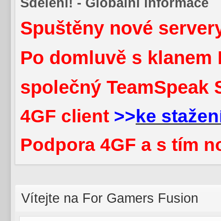
Sdělení! - Globální informace
Spuštěny nové servery
Po domluvě s klanem 
společný TeamSpeak 
4GF client
>>
ke stažen
Podpora 4GF a s tím n
Vítejte na For Gamers Fusion