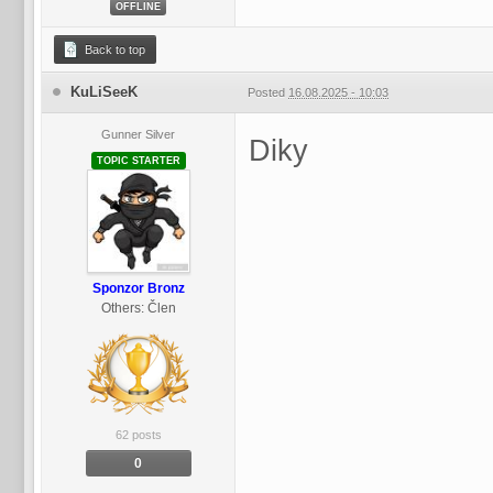
OFFLINE
Back to top
KuLiSeeK
Posted
16.08.2025 - 10:03
Gunner Silver
Diky
TOPIC STARTER
Sponzor Bronz
Others:
Člen
62 posts
0