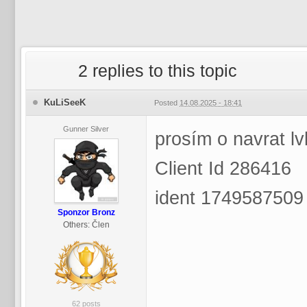
2 replies to this topic
KuLiSeeK
Posted
14.08.2025 - 18:41
Gunner Silver
prosím o navrat lv
Client Id 286416
ident 1749587509 
Sponzor Bronz
Others:
Člen
62 posts