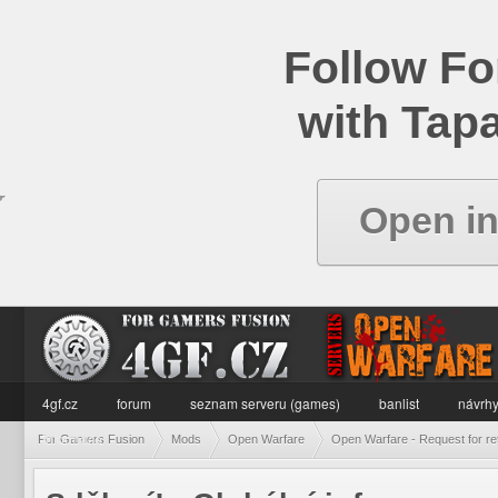
Follow Fo
with Tapa
Open i
4gf.cz
forum
seznam serveru (games)
banlist
návrhy
informace
For Gamers Fusion
Mods
Open Warfare
Open Warfare - Request for re