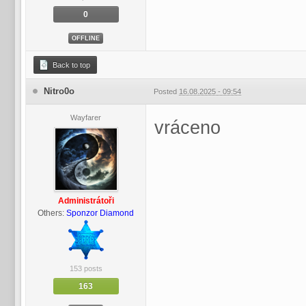
0
OFFLINE
Back to top
Nitro0o
Posted
16.08.2025 - 09:54
Wayfarer
vráceno
Administrátoři
Others:
Sponzor Diamond
153 posts
163