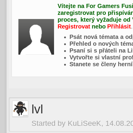
Vítejte na For Gamers Fusi
zaregistrovat pro přispívá
proces, který vyžaduje od
Registrovat
nebo
Přihlásit
.
Psát nová témata a od
Přehled o nových téma
Psaní si s přáteli na L
Vytvořte si vlastní pr
Stanete se členy herní
lvl
Started by
KuLiSeeK
, 14.08.2