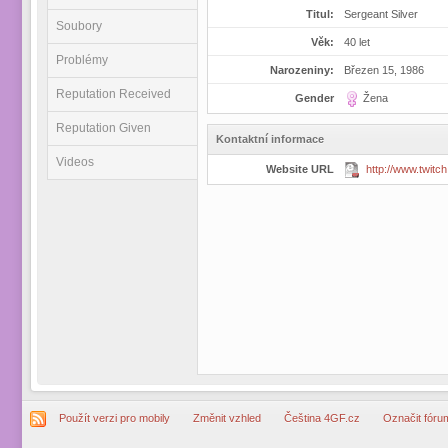
Titul:
Sergeant Silver
Soubory
Věk:
40 let
Problémy
Narozeniny:
Březen 15, 1986
Reputation Received
Gender
Žena
Reputation Given
Kontaktní informace
Videos
Website URL
http://www.twitch
Použít verzi pro mobily
Změnit vzhled
Čeština 4GF.cz
Označit fóru