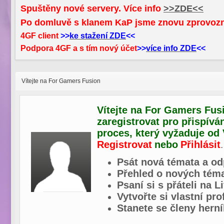
Spuštěny nové servery. Více info
>>ZDE<<
Po domluvě s klanem KaP jsme znovu zprovoz
4GF client
>>
ke stažení ZDE
<<
Podpora 4GF a s tím nový účet
>>
více info ZDE
<<
Vítejte na For Gamers Fusion
Vítejte na For Gamers Fusi
zaregistrovat pro přispívá
proces, který vyžaduje od
Registrovat
nebo
Přihlásit
.
Psát nová témata a od
Přehled o nových téma
Psaní si s přáteli na L
Vytvořte si vlastní pr
Stanete se členy herní