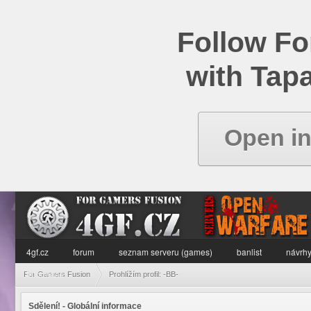
Follow Fo
with Tapa
Open i
4gf.cz
forum
seznam serveru (games)
banlist
návrhy
informace
For Gamers Fusion
Prohlížím profil: -BB-
Sdělení! - Globální informace