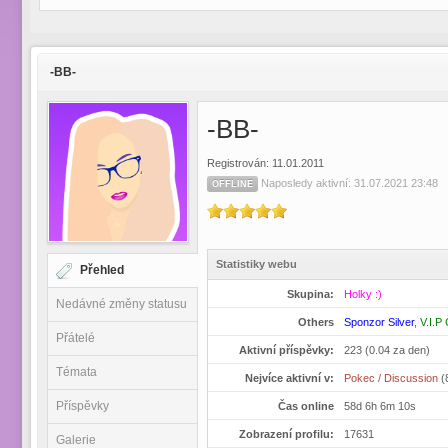
-BB-
-BB-
Registrován: 11.01.2011
Naposledy aktivní: 31.07.2021 23:48
OFFLINE
Statistiky webu
Přehled
Skupina:
Holky :)
Nedávné změny statusu
Others
Sponzor Silver
,
V.I.P
Přátelé
Aktivní příspěvky:
223 (0.04 za den)
Témata
Nejvíce aktivní v:
Pokec / Discussion
(
Příspěvky
Čas online
58d 6h 6m 10s
Zobrazení profilu:
17631
Galerie