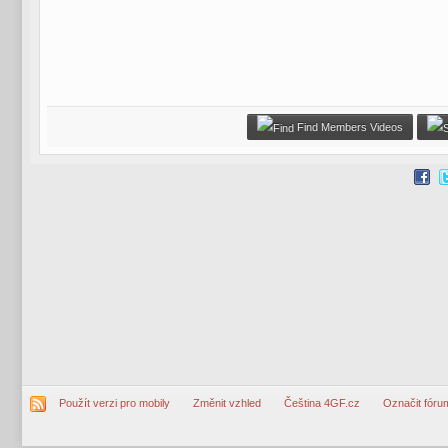
Find Members Videos
Použít verzi pro mobily
Změnit vzhled
Čeština 4GF.cz
Označit fóru