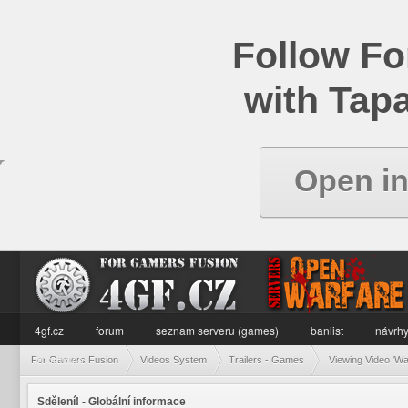
Follow Fo
with Tapa
Open i
4gf.cz
forum
seznam serveru (games)
banlist
návrhy
informace
For Gamers Fusion
Videos System
Trailers - Games
Viewing Video 'W
Sdělení! - Globální informace