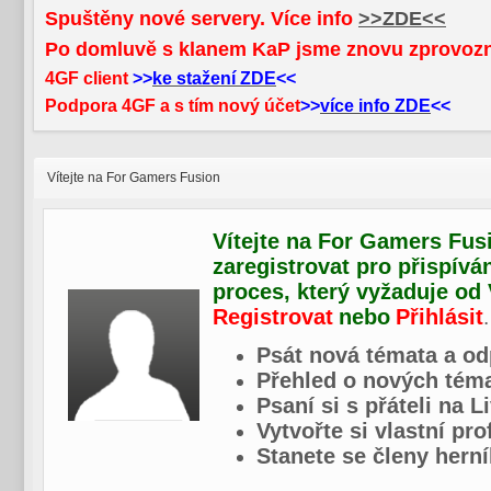
Spuštěny nové servery. Více info
>>ZDE<<
Po domluvě s klanem KaP jsme znovu zprovoz
4GF client
>>
ke stažení ZDE
<<
Podpora 4GF a s tím nový účet
>>
více info ZDE
<<
Vítejte na For Gamers Fusion
Vítejte na For Gamers Fusi
zaregistrovat pro přispívá
proces, který vyžaduje od
Registrovat
nebo
Přihlásit
.
Psát nová témata a od
Přehled o nových téma
Psaní si s přáteli na L
Vytvořte si vlastní pr
Stanete se členy herní